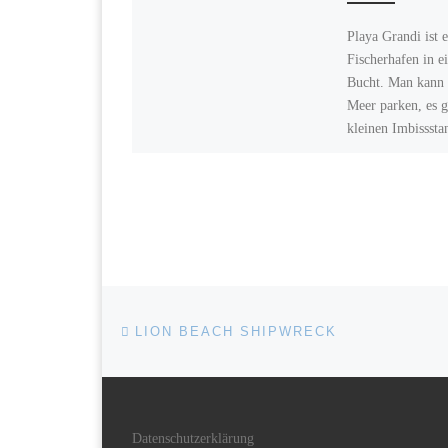
Playa Grandi ist e
Fischerhafen in e
Bucht. Man kann 
Meer parken, es g
kleinen Imbissst
Beitragsnavigation
Vorheriger Beitrag
LION BEACH SHIPWRECK
Datenschutzerklärung