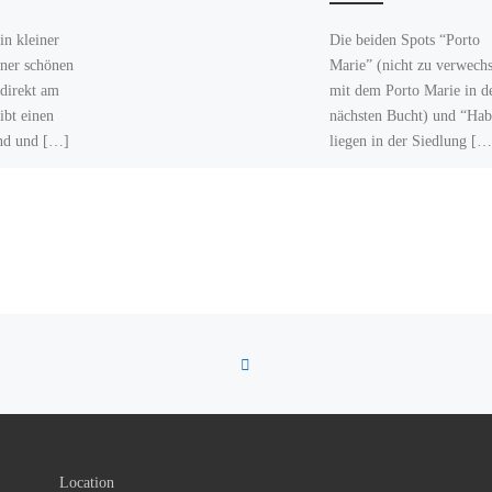
in kleiner
Die beiden Spots “Porto
iner schönen
Marie” (nicht zu verwech
direkt am
mit dem Porto Marie in d
ibt einen
nächsten Bucht) und “Hab
and und […]
liegen in der Siedlung […
ZURÜCK ZUR BEITRAGSL
Location