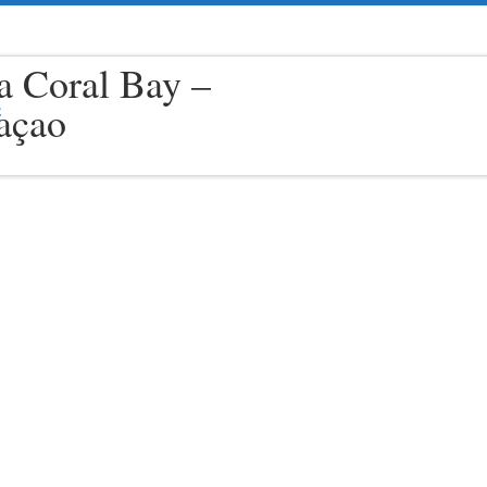
la Coral Bay –
açao