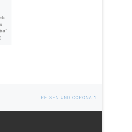
Die Snake Bay liegt in der
seln
Ortschaft Sint Michiel am
er
Redaweg bei den Waterside
itat”
Apartments. Der Einstieg ist
]
von der Straße (Redaweg)
[…]
Nächster Beitrag
ISTE
REISEN UND CORONA