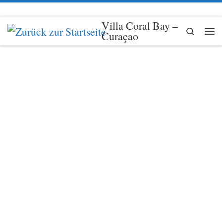
Zum Inhalt springen
Villa Coral Bay –
Search
Curaçao
Me